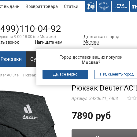
кт выдачи
Возврат товара
Статьи
(499)110-04-92
дневно 9:00-18:00 (по Москве)
Доставка в город:
Москва
ть звонок
Напишите нам
Город доставки ваших покупок
Рюкзаки
Сумки
Багаж
Аксессуары
Спальни
Москва
?
Да, все верно
Нет, сменить город
ter AС Lite
—
Рюкзак Deuter AC Lite 16 (2021)
Рюкзак Deuter AC L
Артикул:
3420621_7403
7890 руб