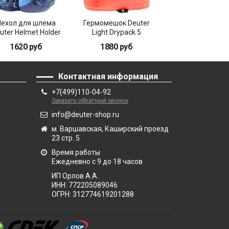
Чехол для шлема
Гермомешок Deuter
uter Helmet Holder
Light Drypack 5
(2021)
1620 руб
1880 руб
Контактная информация
+7(499)110-04-92
Заказать обратный звонок
info@deuter-shop.ru
м. Варшавская, Каширский проезд
23 стр. 5
Время работы
Ежедневно с 9 до 18 часов
ИП Орлов А.А.
ИНН:
772205089046
ОГРН:
312774619201288