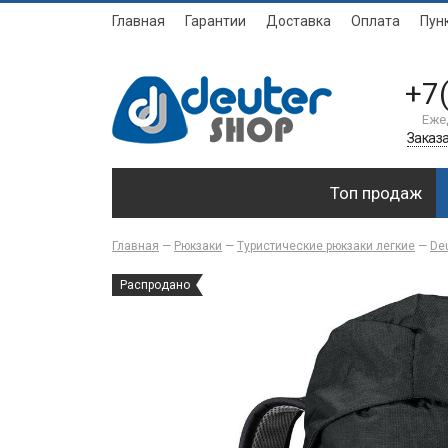
Главная
Гарантии
Доставка
Оплата
Пун
+7
Еже
Заказа
Топ продаж
Главная
—
Рюкзаки
—
Туристические рюкзаки легкие
—
Deu
Распродано