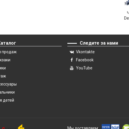
De
Каталог
Следите за нами
п продаж
Vkontakte
кзаки
Facebook
мки
YouTube
гаж
сессуары
альники
я детей
Мы доставляем: