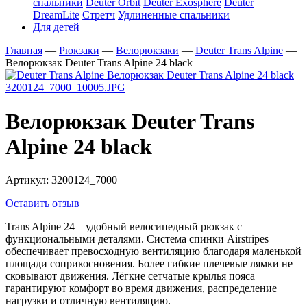
спальники
Deuter Orbit
Deuter Exosphere
Deuter
DreamLite
Стретч
Удлиненные спальники
Для детей
Главная
—
Рюкзаки
—
Велорюкзаки
—
Deuter Trans Alpine
—
Велорюкзак Deuter Trans Alpine 24 black
Велорюкзак Deuter Trans
Alpine 24 black
Артикул:
3200124_7000
Оставить отзыв
Trans Alpine 24 – удобный велосипедный рюкзак с
функциональными деталями. Система спинки Airstripes
обеспечивает превосходную вентиляцию благодаря маленькой
площади соприкосновения. Более гибкие плечевые лямки не
сковывают движения. Лёгкие сетчатые крылья пояса
гарантируют комфорт во время движения, распределение
нагрузки и отличную вентиляцию.