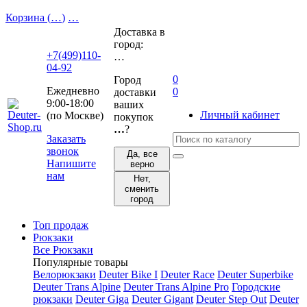
Корзина (
…
)
…
Доставка в
город:
+7(499)110-
…
04-92
0
Город
Ежедневно
0
доставки
9:00-18:00
ваших
Личный кабинет
(по Москве)
покупок
…
?
Заказать
звонок
Да, все
Напишите
верно
нам
Нет,
сменить
город
Топ продаж
Рюкзаки
Все Рюкзаки
Популярные товары
Велорюкзаки
Deuter Bike I
Deuter Race
Deuter Superbike
Deuter Trans Alpine
Deuter Trans Alpine Pro
Городские
рюкзаки
Deuter Giga
Deuter Gigant
Deuter Step Out
Deuter