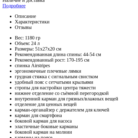
Наличие и доставка
Подробнее
Описание
Характеристики
Отзывы
Вес: 1180 гр
Объем: 24 л
Размеры: 51х27х20 см
Рекомендованная длина спины: 44-54 см
Рекомендованный рост: 170-195 см
спинка Airstripes
эргономичные плечевые лямки
грудная стяжка с сигнальным свистком
удобный пояс с сетчатыми крыльями
стропы для настройки центра тяжести
нижнее отделение со съёмной перегородкой
внутренний карман для грязных/влажных вещей
отделение для ценных вещей
карман-органайзер с держателем для ключей
карман для смартфона
боковой карман для насоса
эластичные боковые карманы
боковой карман на молнии
карманы на поясе