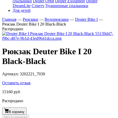
спальники
Deuter Orbit
Deuter Exosphere
Deuter
DreamLite
Стретч
Удлиненные спальники
Для детей
Главная
—
Рюкзаки
—
Велорюкзаки
—
Deuter Bike I
—
Рюкзак Deuter Bike I 20 Black-Black
Распродано
Рюкзак Deuter Bike I 20
Black-Black
Артикул:
3202221_7030
Оставить отзыв
15160 руб
Распродано
В корзину
Нет в наличии