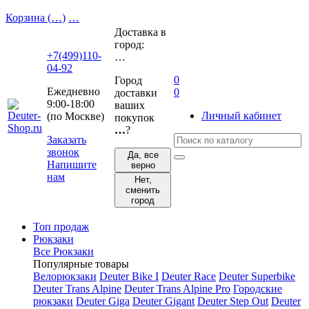
Корзина (
…
)
…
Доставка в
город:
+7(499)110-
…
04-92
0
Город
Ежедневно
0
доставки
9:00-18:00
ваших
Личный кабинет
(по Москве)
покупок
…
?
Заказать
звонок
Да, все
Напишите
верно
нам
Нет,
сменить
город
Топ продаж
Рюкзаки
Все Рюкзаки
Популярные товары
Велорюкзаки
Deuter Bike I
Deuter Race
Deuter Superbike
Deuter Trans Alpine
Deuter Trans Alpine Pro
Городские
рюкзаки
Deuter Giga
Deuter Gigant
Deuter Step Out
Deuter