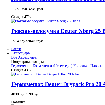
11250 руб
14540 руб
Скидка 47%
Рюкзак-велосумка Deuter Xberg 25 B
15140 руб
28400 руб
Багаж
Аксессуары
Все Аксессуары
Популярные товары
Гермомешки
Косметички (Несессеры)
Кошельки
Навеска
Скидка 43%
Гермомешок Deuter Drypack Pro 20 A
4090 руб
7190 руб
Новинка