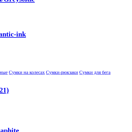
ntic-ink
сные
Сумки на колесах
Сумки-рюкзаки
Сумки для бега
21)
aphite