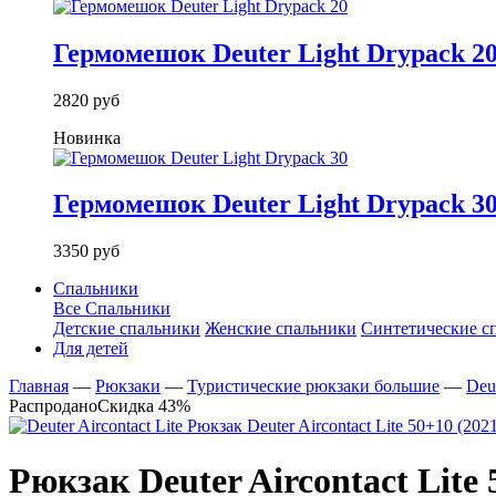
Гермомешок Deuter Light Drypack 2
2820 руб
Новинка
Гермомешок Deuter Light Drypack 3
3350 руб
Спальники
Все Спальники
Детские спальники
Женские спальники
Синтетические с
Для детей
Главная
—
Рюкзаки
—
Туристические рюкзаки большие
—
Deut
Распродано
Скидка 43%
Рюкзак Deuter Aircontact Lite 