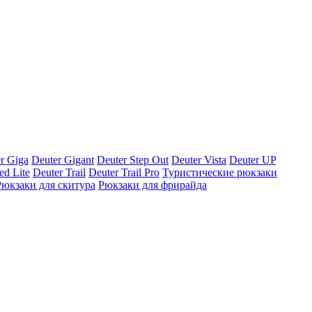
r Giga
Deuter Gigant
Deuter Step Out
Deuter Vista
Deuter UP
ed Lite
Deuter Trail
Deuter Trail Pro
Туристические рюкзаки
Рюкзаки для скитура
Рюкзаки для фрирайда