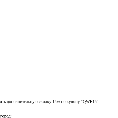
чить дополнительную скидку 15% по купону "QWE15"
 город: