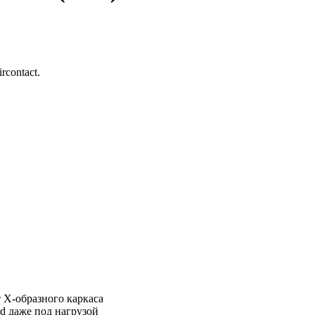
contact.
 X-образного каркаса
rd даже под нагрузой