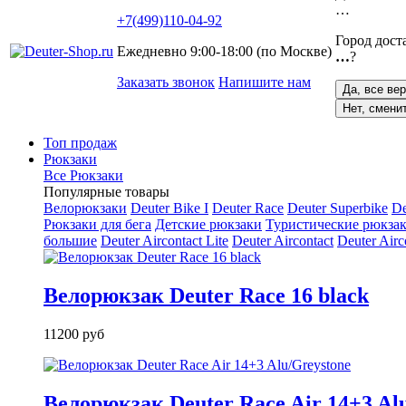
…
+7(499)110-04-92
Город дост
Ежедневно 9:00-18:00 (по Москве)
…
?
Заказать звонок
Напишите нам
Да, все ве
Нет, смени
Топ продаж
Рюкзаки
Все Рюкзаки
Популярные товары
Велорюкзаки
Deuter Bike I
Deuter Race
Deuter Superbike
De
Рюкзаки для бега
Детские рюкзаки
Туристические рюкзак
большие
Deuter Aircontact Lite
Deuter Aircontact
Deuter Airc
Велорюкзак Deuter Race 16 black
11200 руб
Велорюкзак Deuter Race Air 14+3 Al