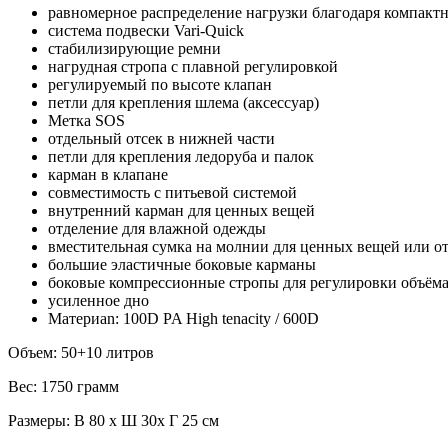
равномерное распределение нагрузки благодаря компакт
система подвески Vari-Quick
стабилизирующие ремни
нагрудная стропа с плавной регулировкой
регулируемый по высоте клапан
петли для крепления шлема (аксессуар)
Метка SOS
отдельный отсек в нижней части
петли для крепления ледоруба и палок
карман в клапане
совместимость с питьевой системой
внутренний карман для ценных вещей
отделение для влажной одежды
вместительная сумка на молнии для ценных вещей или о
большие эластичные боковые карманы
боковые компрессионные стропы для регулировки объёма
усиленное дно
Материаn: 100D PA High tenacity / 600D
Объем: 50+10 литров
Вес: 1750 грамм
Размеры: В 80 x Ш 30x Г 25 см