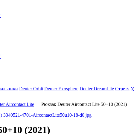
0
0
пальники
Deuter Orbit
Deuter Exosphere
Deuter DreamLite
Стретч
У
er Aircontact Lite
—
Рюкзак Deuter Aircontact Lite 50+10 (2021)
50+10 (2021)