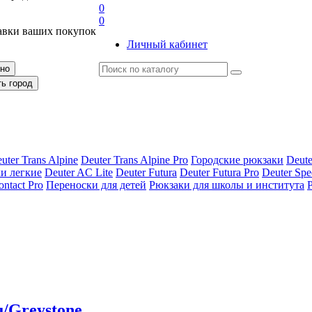
0
0
авки ваших покупок
Личный кабинет
рно
ть город
uter Trans Alpine
Deuter Trans Alpine Pro
Городские рюкзаки
Deute
и легкие
Deuter AС Lite
Deuter Futura
Deuter Futura Pro
Deuter Spe
ontact Pro
Переноски для детей
Рюкзаки для школы и института
u/Greystone