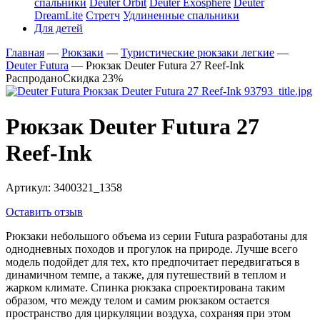
спальники
Deuter Orbit
Deuter Exosphere
Deuter
DreamLite
Стретч
Удлиненные спальники
Для детей
Главная
—
Рюкзаки
—
Туристические рюкзаки легкие
—
Deuter Futura
—
Рюкзак Deuter Futura 27 Reef-Ink
Распродано
Скидка 23%
Рюкзак Deuter Futura 27
Reef-Ink
Артикул:
3400321_1358
Оставить отзыв
Рюкзаки небольшого объема из серии Futura разработаны для
однодневных походов и прогулок на природе. Лучше всего
модель подойдет для тех, кто предпочитает передвигаться в
динамичном темпе, а также, для путешествий в теплом и
жарком климате. Спинка рюкзака спроектирована таким
образом, что между телом и самим рюкзаком остается
пространство для циркуляции воздуха, сохраняя при этом