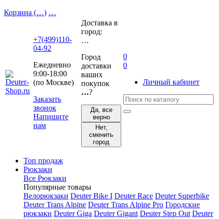
Корзина (
…
)
…
Доставка в
город:
+7(499)110-
…
04-92
0
Город
Ежедневно
0
доставки
9:00-18:00
ваших
Личный кабинет
(по Москве)
покупок
…
?
Заказать
звонок
Да, все
Напишите
верно
нам
Нет,
сменить
город
Топ продаж
Рюкзаки
Все Рюкзаки
Популярные товары
Велорюкзаки
Deuter Bike I
Deuter Race
Deuter Superbike
Deuter Trans Alpine
Deuter Trans Alpine Pro
Городские
рюкзаки
Deuter Giga
Deuter Gigant
Deuter Step Out
Deuter