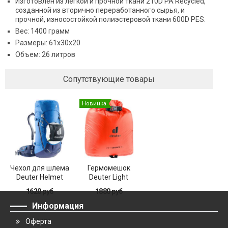
Изготовлен из легкой и прочной ткани 210D PA Recycled,
созданной из вторично переработанного сырья, и
прочной, износостойкой полиэстеровой ткани 600D PES.
Вес: 1400 грамм
Размеры: 61x30x20
Объем: 26 литров
Сопутствующие товары
Новинка
Чехол для шлема
Гермомешок
Deuter Helmet
Deuter Light
Holder (2021)
Drypack 5
1620 руб
1880 руб
Информация
Оферта