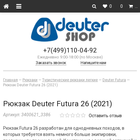
0
0
…
+7(499)110-04-92
Ежедневно 9:00-18:00 (по Москве)
Заказать звонок
Напишите нам
Главная
—
Рюкзаки
—
Туристические рюкзаки легкие
—
Deuter Futura
—
Рюкзак Deuter Futura 26 (2021)
Рюкзак Deuter Futura 26 (2021)
Артикул:
3400621_3386
Оставить отзыв
Рюкзак Futura 26 разработан для однодневных походов, в
которых требуется взять немного больше экипировки,