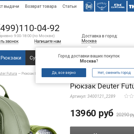
кт выдачи
Возврат товара
Статьи
(499)110-04-92
дневно 9:00-18:00 (по Москве)
Доставка в город:
Москва
ть звонок
Напишите нам
Город доставки ваших покупок
Рюкзаки
Сумки
Багаж
Аксессуары
Спальни
Москва
?
Да, все верно
Нет, сменить город
ter Futura
—
Рюкзак Deuter Futura 23 Khaki-Meadow
Рюкзак Deuter Fut
Артикул:
3400121_2289
13960 руб
20290 р