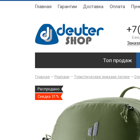
Главная
Гарантии
Доставка
Оплата
Пун
+7
Еже
Заказа
Топ продаж
Главная
—
Рюкзаки
—
Туристические рюкзаки легкие
—
Deu
Распродано
Скидка 31%