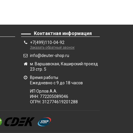
Контактная информация
+7(499)110-04-92
Заказать обратный звонок
info@deuter-shop.ru
м. Варшавская, Каширский проезд
23 стр. 5
Время работы
Ежедневно с 9 до 18 часов
ИП Орлов А.А.
ИНН:
772205089046
ОГРН:
312774619201288