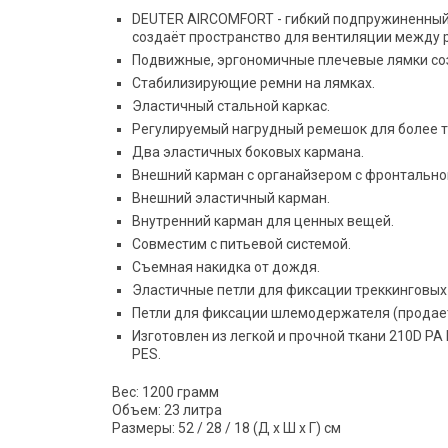
DEUTER AIRCOMFORT - гибкий подпружиненный 
создаёт пространство для вентиляции между р
Подвижные, эргономичные плечевые лямки со
Стабилизирующие ремни на лямках.
Эластичный стальной каркас.
Регулируемый нагрудный ремешок для более т
Два эластичных боковых кармана.
Внешний карман с органайзером с фронтально
Внешний эластичный карман.
Внутренний карман для ценных вещей.
Совместим с питьевой системой.
Съемная накидка от дождя.
Эластичные петли для фиксации треккинговых 
Петли для фиксации шлемодержателя (продает
Изготовлен из легкой и прочной ткани 210D PA
PES.
Вес: 1200 грамм
Объем: 23 литра
Размеры: 52 / 28 / 18 (Д x Ш x Г) см