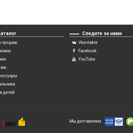
Каталог
Следите за нами
п продаж
Vkontakte
кзаки
Facebook
мки
YouTube
гаж
сессуары
альники
я детей
Мы доставляем: