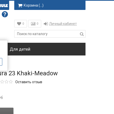
Корзина (
…
)
Личный кабинет
0
0
ки
Для детей
ura 23 Khaki-Meadow
Оставить отзыв
уб