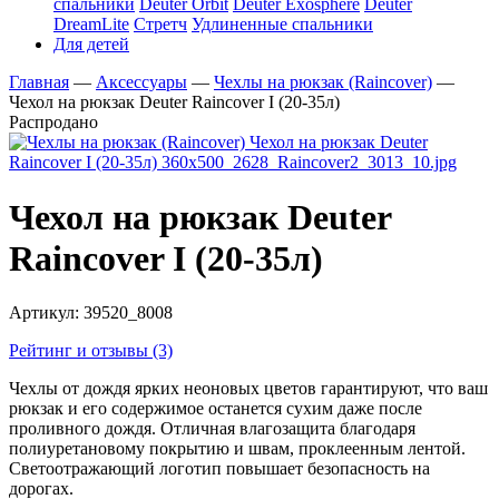
спальники
Deuter Orbit
Deuter Exosphere
Deuter
DreamLite
Стретч
Удлиненные спальники
Для детей
Главная
—
Аксессуары
—
Чехлы на рюкзак (Raincover)
—
Чехол на рюкзак Deuter Raincover I (20-35л)
Распродано
Чехол на рюкзак Deuter
Raincover I (20-35л)
Артикул:
39520_8008
Рейтинг и отзывы (3)
Чехлы от дождя ярких неоновых цветов гарантируют, что ваш
рюкзак и его содержимое останется сухим даже после
проливного дождя. Отличная влагозащита благодаря
полиуретановому покрытию и швам, проклеенным лентой.
Светоотражающий логотип повышает безопасность на
дорогах.