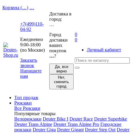
Корзина (
…
)
…
Доставка в
город:
+7(499)110-
…
04-92
0
Город
Ежедневно
0
доставки
9:00-18:00
ваших
Личный кабинет
(по Москве)
покупок
…
?
Заказать
звонок
Да, все
Напишите
верно
нам
Нет,
сменить
город
Топ продаж
Рюкзаки
Все Рюкзаки
Популярные товары
Велорюкзаки
Deuter Bike I
Deuter Race
Deuter Superbike
Deuter Trans Alpine
Deuter Trans Alpine Pro
Городские
рюкзаки
Deuter Giga
Deuter Gigant
Deuter Step Out
Deuter