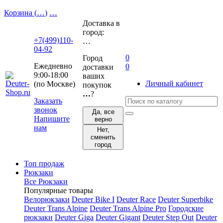
Корзина (
…
)
…
Доставка в
город:
+7(499)110-
…
04-92
0
Город
Ежедневно
0
доставки
9:00-18:00
ваших
Личный кабинет
(по Москве)
покупок
…
?
Заказать
звонок
Да, все
Напишите
верно
нам
Нет,
сменить
город
Топ продаж
Рюкзаки
Все Рюкзаки
Популярные товары
Велорюкзаки
Deuter Bike I
Deuter Race
Deuter Superbike
Deuter Trans Alpine
Deuter Trans Alpine Pro
Городские
рюкзаки
Deuter Giga
Deuter Gigant
Deuter Step Out
Deuter