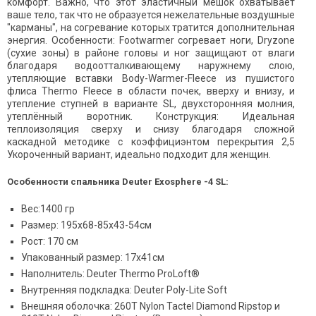
комфорт. Важно, что этот эластичный мешок охватывает
ваше тело, так что не образуется нежелательные воздушные
"карманы", на согревание которых тратится дополнительная
энергия. Особенности: Footwarmer согревает ноги, Dryzone
(сухие зоны) в районе головы и ног защищают от влаги
благодаря водоотталкивающему наружнему слою,
утепляющие вставки Body-Warmer-Fleece из пушистого
флиса Thermo Fleece в области почек, вверху и внизу, и
утепление ступней в варианте SL, двухсторонняя молния,
утеплённый воротник. Конструкция: Идеальная
теплоизоляция сверху и снизу благодаря сложной
каскадной методике с коэффициэнтом перекрытия 2,5
Укороченный вариант, идеально подходит для женщин.
Особенности спальника Deuter Exosphere -4 SL:
Вес:1400 гр
Размер: 195х68-85х43-54см
Рост: 170 см
Упакованный размер: 17х41см
Наполнитель: Deuter Thermo ProLoft®
Внутренняя подкладка: Deuter Poly-Lite Soft
Внешняя оболочка: 260T Nylon Tactel Diamond Ripstop и