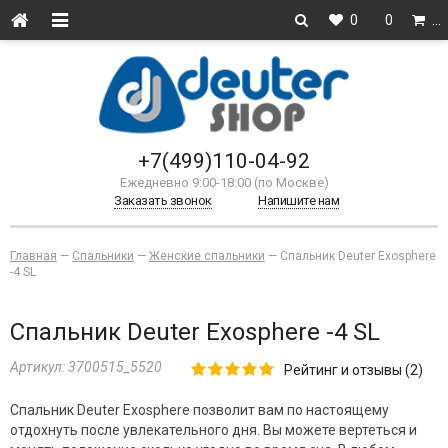
0
0
…
+7(499)110-04-92
Ежедневно 9:00-18:00 (по Москве)
Заказать звонок
Напишите нам
Главная
—
Спальники
—
Женские спальники
—
Спальник Deuter Exosphere
-4 SL
Спальник Deuter Exosphere -4 SL
Артикул:
3700515_5520
Рейтинг и отзывы (2)
Спальник Deuter Exosphere позволит вам по настоящему
отдохнуть после увлекательного дня. Вы можете вертеться и