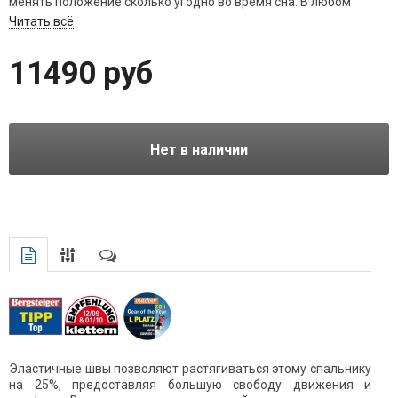
менять положение сколько угодно во время сна. В любом
другом спальнике вы скорее всего проснётесь. Конструкция
Читать всё
Thermo Stretch Comfort поможет избежать этого.
11490 руб
Нет в наличии
Эластичные швы позволяют растягиваться этому спальнику
на 25%, предоставляя большую свободу движения и