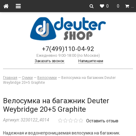
0
0
…
+7(499)110-04-92
Ежедневно 9:00-18:00 (по Москве)
Заказать звонок
Напишите нам
Главная
—
Сумки
—
Велосумки
—
Велосумка на багажник Deuter
Weybridge 20+5 Graphite
Велосумка на багажник Deuter
Weybridge 20+5 Graphite
Артикул:
3230122_4014
Оставить отзыв
Надежная и водонепроницаемая велосумка на багажник.