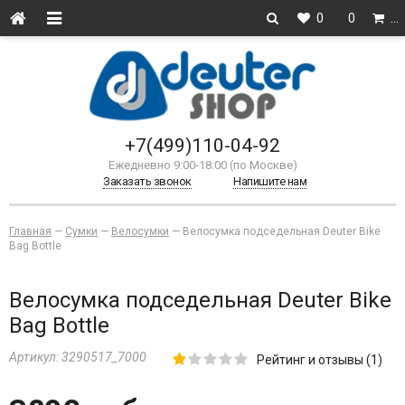
0
0
…
+7(499)110-04-92
Ежедневно 9:00-18:00 (по Москве)
Заказать звонок
Напишите нам
Главная
—
Сумки
—
Велосумки
—
Велосумка подседельная Deuter Bike
Bag Bottle
Велосумка подседельная Deuter Bike
Bag Bottle
Артикул:
3290517_7000
Рейтинг и отзывы (1)