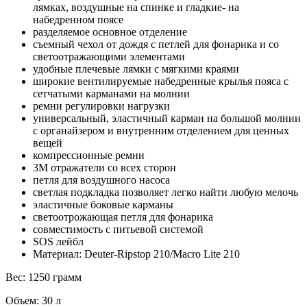
лямках, воздушные на спинке и гладкие- на
набедренном поясе
разделяемое основное отделение
съемный чехол от дождя с петлей для фонарика и со
светоотражающими элементами
удобные плечевые лямки с мягкими краями
широкие вентилируемые набедренные крылья пояса с
сетчатыми карманами на молнии
ремни регулировки нагрузки
универсальный, эластичный карман на большой молнии
с органайзером и внутренним отделением для ценных
вещей
компрессионные ремни
3M отражатели со всех сторон
петля для воздушного насоса
светлая подкладка позволяет легко найти любую мелочь
эластичные боковые карманы
светоотрожающая петля для фонарика
совместимость с питьевой системой
SOS лейбл
Материал: Deuter-Ripstop 210/Macro Lite 210
Вес: 1250 грамм
Объем: 30 л