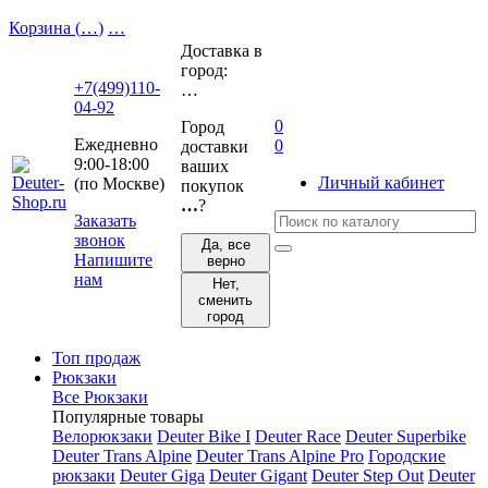
Корзина (
…
)
…
Доставка в
город:
+7(499)110-
…
04-92
0
Город
Ежедневно
0
доставки
9:00-18:00
ваших
Личный кабинет
(по Москве)
покупок
…
?
Заказать
звонок
Да, все
Напишите
верно
нам
Нет,
сменить
город
Топ продаж
Рюкзаки
Все Рюкзаки
Популярные товары
Велорюкзаки
Deuter Bike I
Deuter Race
Deuter Superbike
Deuter Trans Alpine
Deuter Trans Alpine Pro
Городские
рюкзаки
Deuter Giga
Deuter Gigant
Deuter Step Out
Deuter