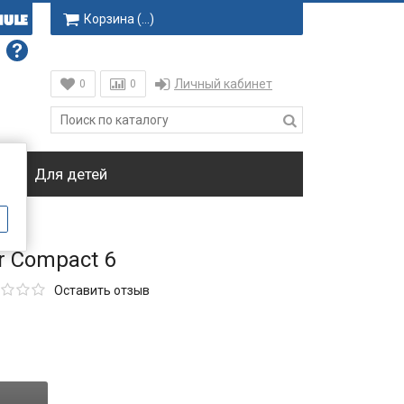
Корзина (
…
)
Личный кабинет
0
0
ки
Для детей
r Compact 6
Оставить отзыв