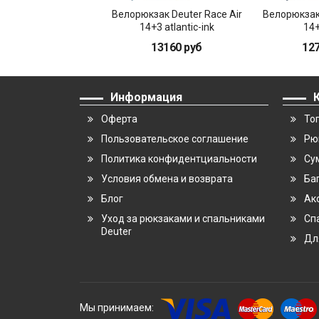
Велорюкзак Deuter Race Air
Велорюкзак 
14+3 atlantic-ink
14+
13160 руб
12
Информация
Оферта
То
Пользовательское соглашение
Рю
Политика конфидентциальности
Су
Условия обмена и возврата
Ба
Блог
Ак
Уход за рюкзаками и спальниками
Сп
Deuter
Дл
Мы принимаем: