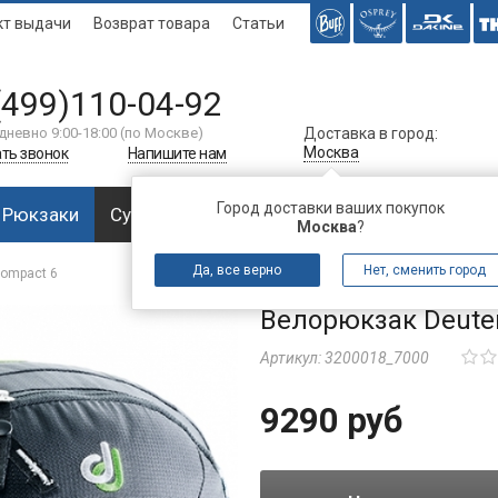
кт выдачи
Возврат товара
Статьи
(499)110-04-92
дневно 9:00-18:00 (по Москве)
Доставка в город:
Москва
ть звонок
Напишите нам
Город доставки ваших покупок
Рюкзаки
Сумки
Багаж
Аксессуары
Спальни
Москва
?
Да, все верно
Нет, сменить город
Compact 6
Велорюкзак Deute
Артикул:
3200018_7000
9290 руб