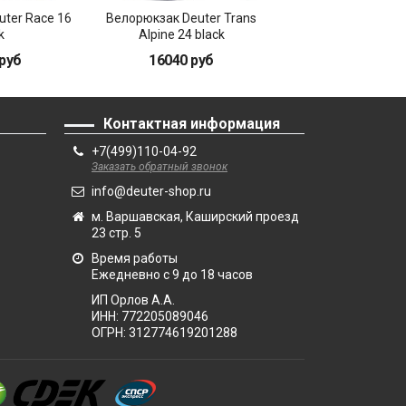
ter Race 16
Велорюкзак Deuter Trans
Велорюкзак Deute
k
Alpine 24 black
Alpine 30 bla
руб
16040 руб
17330 руб
Контактная информация
+7(499)110-04-92
Заказать обратный звонок
info@deuter-shop.ru
м. Варшавская, Каширский проезд
23 стр. 5
Время работы
Ежедневно с 9 до 18 часов
ИП Орлов А.А.
ИНН:
772205089046
ОГРН:
312774619201288