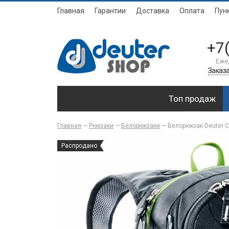
Главная
Гарантии
Доставка
Оплата
Пун
+7
Еже
Заказа
Топ продаж
Главная
—
Рюкзаки
—
Велорюкзаки
—
Велорюкзак Deuter 
Распродано