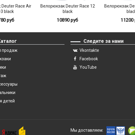
Deuter Race Air
Велорюкзак Deuter Race 12
Велорюкзак Deu
3 black
black
blac
780 руб
10890 руб
11200 
Каталог
Следите за нами
п продаж
Vkontakte
кзаки
Facebook
мки
YouTube
гаж
сессуары
альники
я детей
Мы доставляем: