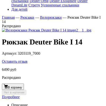
спальники
Deuter Orbit
Deuter Exosphere
Deuter
DreamLite
Стретч
Удлиненные спальники
Для детей
Главная
—
Рюкзаки
—
Велорюкзаки
—
Рюкзак Deuter Bike I
14
Распродано
Рюкзак Deuter Bike I 14
Артикул:
3203119_7000
Оставить отзыв
6490 руб
Распродано
В корзину
Нет в наличии
Подробнее
Описание