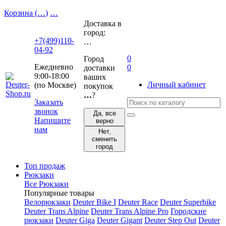
Корзина (
…
)
…
Доставка в
город:
+7(499)110-
…
04-92
0
Город
Ежедневно
0
доставки
9:00-18:00
ваших
Личный кабинет
(по Москве)
покупок
…
?
Заказать
звонок
Да, все
Напишите
верно
нам
Нет,
сменить
город
Топ продаж
Рюкзаки
Все Рюкзаки
Популярные товары
Велорюкзаки
Deuter Bike I
Deuter Race
Deuter Superbike
Deuter Trans Alpine
Deuter Trans Alpine Pro
Городские
рюкзаки
Deuter Giga
Deuter Gigant
Deuter Step Out
Deuter