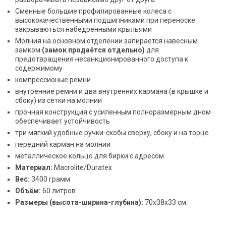
Сменные большие профилированные колеса с
высококачественными подшипниками при переноске
закрываються набедренными крыльями
Молния на основном отделении запирается навесным
замком
(замок продаётся отдельно)
для
предотвращения несанкционированного доступа к
содержимому
компрессионые ремни
внутренние ремни и два внутренних кармана (в крышке и
сбоку) из сетки на молнии
прочная конструкция с усиленным полноразмерным дном
обеспечивает устойчивость
три мягкий удобные ручки-скобы сверху, сбоку и на торце
передний карман на молнии
металлическое кольцо для бирки с адресом
Материал:
Macrolite/Duratex
Вес:
3400 грамм
Объём:
60 литров
Размеры (высота-ширина-глубина):
70х38х33 см.