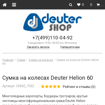
0
0
…
+7(499)110-04-92
Ежедневно 9:00-18:00 (по Москве)
Заказать звонок
Напишите нам
Главная
—
Сумки
—
Сумки на колесах
—
Сумка на колесах Deuter Helion
60
Сумка на колесах Deuter Helion 60
Артикул:
35842_7302
Рейтинг и отзывы (6)
Многолюдные аэропорты, бордюры тротуаров, крутые
лестницы-многофункциональная сумка Deuter Helion