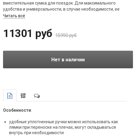
вместительная сумка для поездок. Для максимального
удобства и универсальности, в случае необходимости, ее
можно удобно переносить как рюкзак на плечах. Еще одним
Читать всё
приятным бонусом является интегрированный съемный рюкзак
небольшого объема, который можно использовать в качестве
11301 руб
ручной клади или для передвижений в городе.
15990 руб
Нет в наличии
Особенности
:
удобные уплотненные ручки можно использовать как
лямки при переноске на плечах, могут складываться
внутрь при необходимости