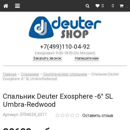
0
0
…
+7(499)110-04-92
Ежедневно 9:00-18:00 (по Москве)
Заказать звонок
Напишите нам
Главная
—
Спальники
—
Синтетические спальники
—
Спальник Deuter
Exosphere -6° SL Umbra-Redwood
Спальник Deuter Exosphere -6° SL
Umbra-Redwood
Артикул:
3704624_6511
Оставить отзыв