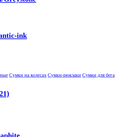
ntic-ink
сные
Сумки на колесах
Сумки-рюкзаки
Сумки для бега
21)
aphite