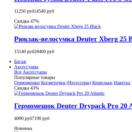
11250 руб
14540 руб
Скидка 47%
Рюкзак-велосумка Deuter Xberg 25 B
15140 руб
28400 руб
Багаж
Аксессуары
Все Аксессуары
Популярные товары
Гермомешки
Косметички (Несессеры)
Кошельки
Навеска
Скидка 43%
Гермомешок Deuter Drypack Pro 20 A
4090 руб
7190 руб
Новинка