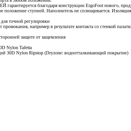
форта в любом положении.
руется благодаря конструкции ErgoFoot нового, продуман
ное положение ступней. Наполнитель не сплющивается. Изоляция
 для точной регулировки
промокания, например в результате контакта со стенкой палатк
усторонней защите от защемления
D Nylon Tafetta
й 30D Nylon Ripstop (Dryzone: водоотталкивающий покрытие)