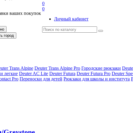
0
0
авки ваших покупок
Личный кабинет
рно
ть город
uter Trans Alpine
Deuter Trans Alpine Pro
Городские рюкзаки
Deute
и легкие
Deuter AС Lite
Deuter Futura
Deuter Futura Pro
Deuter Spe
ontact Pro
Переноски для детей
Рюкзаки для школы и института
u/Greystone