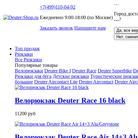
…
+7(499)110-04-92
Город дост
Ежедневно 9:00-18:00 (по Москве)
…
?
Заказать звонок
Напишите нам
Да, все ве
Нет, смени
Топ продаж
Рюкзаки
Все Рюкзаки
Популярные товары
Велорюкзаки
Deuter Bike I
Deuter Race
Deuter Superbike
De
Рюкзаки для бега
Детские рюкзаки
Туристические рюкзак
большие
Deuter Aircontact Lite
Deuter Aircontact
Deuter Airc
Велорюкзак Deuter Race 16 black
11200 руб
Велорюкзак Deuter Race Air 14+3 Al