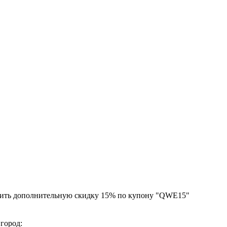
чить дополнительную скидку 15% по купону "QWE15"
 город: