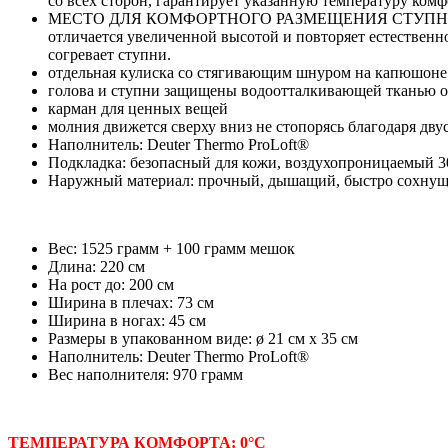
со всех сторон, гарантирует указанную температуру ком
МЕСТО ДЛЯ КОМФОРТНОГО РАЗМЕЩЕНИЯ СТУПНЕЙ гаранти
отличается увеличенной высотой и повторяет естествен
согревает ступни.
отдельная кулиска со стягивающим шнуром на капюшоне
голова и ступни защищены водоотталкивающей тканью от 
карман для ценных вещей
молния движется сверху вниз не стопорясь благодаря дв
Наполнитель: Deuter Thermo ProLoft®
Подкладка: безопасный для кожи, воздухопроницаемый 30
Наружный материал: прочный, дышащий, быстро сохнущи
Вес: 1525 грамм + 100 грамм мешок
Длина: 220 см
На рост до: 200 см
Ширина в плечах: 73 см
Ширина в ногах: 45 см
Размеры в упакованном виде: ø 21 см x 35 см
Наполнитель: Deuter Thermo ProLoft®
Вес наполнителя: 970 грамм
ТЕМПЕРАТУРА КОМФОРТА: 0°C