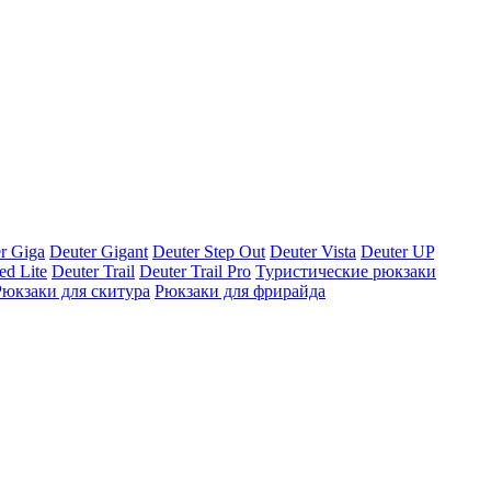
r Giga
Deuter Gigant
Deuter Step Out
Deuter Vista
Deuter UP
ed Lite
Deuter Trail
Deuter Trail Pro
Туристические рюкзаки
Рюкзаки для скитура
Рюкзаки для фрирайда