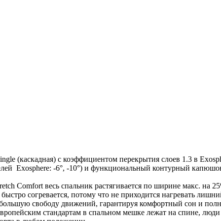
le (каскадная) с коэффициентом перекрытия слоев 1.3 в Exosphere
елей Exosphere: -­6°, -­10°) и функциональный контурный капю
tch Comfort весь спальник растягивается по ширине макс. на 2
 быстро согревается, потому что не приходится нагревать лишни
т большую свободу движений, гарантируя комфортный сон и по
европейским стандартам в спальном мешке лежат на спине, люд