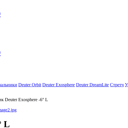
0
0
пальники
Deuter Orbit
Deuter Exosphere
Deuter DreamLite
Стретч
У
к Deuter Exosphere -6° L
° L