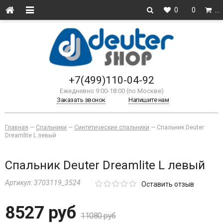
0
0
…
+7(499)110-04-92
Ежедневно 9:00-18:00 (по Москве)
Заказать звонок
Напишите нам
Главная
—
Спальники
—
Синтетические спальники
—
Спальник Deuter
Dreamlite L левый
Спальник Deuter Dreamlite L левый
Артикул:
3703119_3524
Оставить отзыв
8527 руб
11080 руб