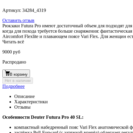
Артикул:
34284_4319
Оставить отзыв
Рюкзаки Futura Pro имеют достаточный объем для подходят для 
когда для похода требуется больше снаряжения: фантастическая
Aircomfort Flexlite и плавающем поясе Vari Flex. Для женщин 
Читать всё
9000 руб
Распродано
В корзину
Нет в наличии
Подробнее
Описание
Характеристики
Отзывы
Особенности Deuter Futura Pro 40 SL:
компактный набедренный пояс Vari Flex анатомической 
застёжка Pull-Forward (с затяжкой вперёд) облегчает рег