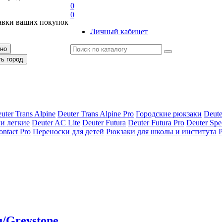
0
0
авки ваших покупок
Личный кабинет
рно
ть город
uter Trans Alpine
Deuter Trans Alpine Pro
Городские рюкзаки
Deute
и легкие
Deuter AС Lite
Deuter Futura
Deuter Futura Pro
Deuter Spe
ontact Pro
Переноски для детей
Рюкзаки для школы и института
u/Greystone