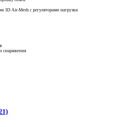
м 3D Air-Mesh с регуляторами нагрузки
ов
го снаряжения
21)