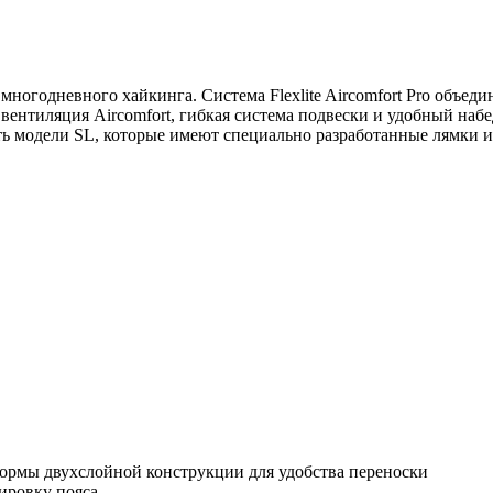
многодневного хайкинга. Система Flexlite Aircomfort Pro объед
 вентиляция Aircomfort, гибкая система подвески и удобный наб
есть модели SL, которые имеют специально разработанные лямки 
формы двухслойной конструкции для удобства переноски
улировку пояса