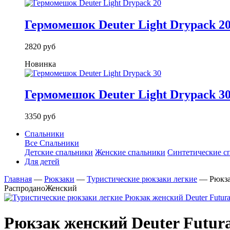
Гермомешок Deuter Light Drypack 2
2820 руб
Новинка
Гермомешок Deuter Light Drypack 3
3350 руб
Спальники
Все Спальники
Детские спальники
Женские спальники
Синтетические с
Для детей
Главная
—
Рюкзаки
—
Туристические рюкзаки легкие
—
Рюкза
Распродано
Женский
Рюкзак женский Deuter Futura