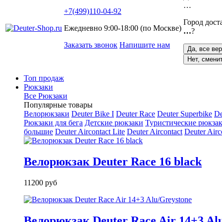
…
+7(499)110-04-92
Город дост
Ежедневно 9:00-18:00 (по Москве)
…
?
Заказать звонок
Напишите нам
Да, все ве
Нет, смени
Топ продаж
Рюкзаки
Все Рюкзаки
Популярные товары
Велорюкзаки
Deuter Bike I
Deuter Race
Deuter Superbike
De
Рюкзаки для бега
Детские рюкзаки
Туристические рюкзак
большие
Deuter Aircontact Lite
Deuter Aircontact
Deuter Airc
Велорюкзак Deuter Race 16 black
11200 руб
Велорюкзак Deuter Race Air 14+3 Al