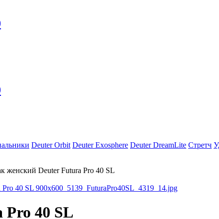
0
0
пальники
Deuter Orbit
Deuter Exosphere
Deuter DreamLite
Стретч
У
к женский Deuter Futura Pro 40 SL
 Pro 40 SL