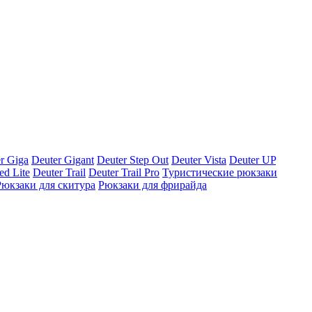
r Giga
Deuter Gigant
Deuter Step Out
Deuter Vista
Deuter UP
ed Lite
Deuter Trail
Deuter Trail Pro
Туристические рюкзаки
Рюкзаки для скитура
Рюкзаки для фрирайда