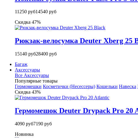
11250 руб
14540 руб
Скидка 47%
Рюкзак-велосумка Deuter Xberg 25 B
15140 руб
28400 руб
Багаж
Аксессуары
Все Аксессуары
Популярные товары
Гермомешки
Косметички (Несессеры)
Кошельки
Навеска
Скидка 43%
Гермомешок Deuter Drypack Pro 20 A
4090 руб
7190 руб
Новинка