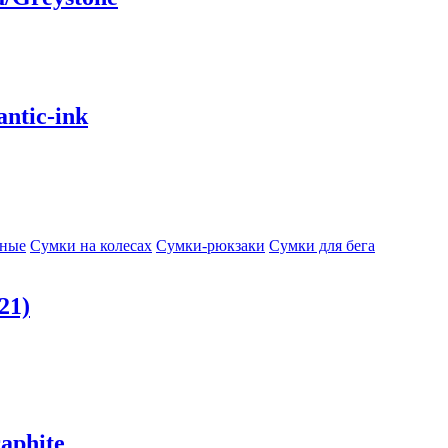
ntic-ink
сные
Сумки на колесах
Сумки-рюкзаки
Сумки для бега
21)
aphite