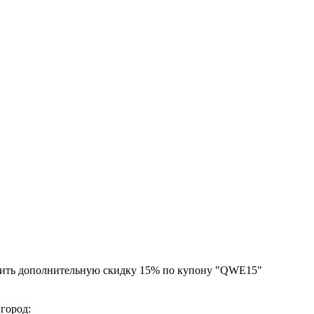
чить дополнительную скидку 15% по купону "QWE15"
 город: