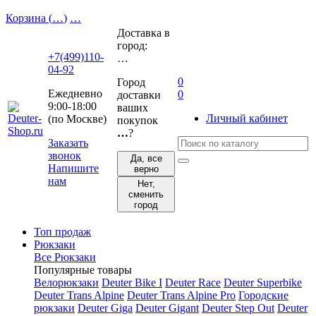
Корзина (
…
)
…
Доставка в
город:
+7(499)110-
…
04-92
0
Город
Ежедневно
0
доставки
9:00-18:00
ваших
Личный кабинет
(по Москве)
покупок
…
?
Заказать
звонок
Да, все
Напишите
верно
нам
Нет,
сменить
город
Топ продаж
Рюкзаки
Все Рюкзаки
Популярные товары
Велорюкзаки
Deuter Bike I
Deuter Race
Deuter Superbike
Deuter Trans Alpine
Deuter Trans Alpine Pro
Городские
рюкзаки
Deuter Giga
Deuter Gigant
Deuter Step Out
Deuter