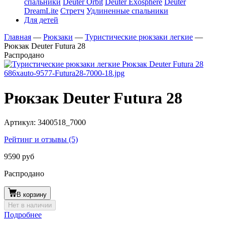
спальники
Deuter Orbit
Deuter Exosphere
Deuter
DreamLite
Стретч
Удлиненные спальники
Для детей
Главная
—
Рюкзаки
—
Туристические рюкзаки легкие
—
Рюкзак Deuter Futura 28
Распродано
Рюкзак Deuter Futura 28
Артикул:
3400518_7000
Рейтинг и отзывы (5)
9590 руб
Распродано
В корзину
Нет в наличии
Подробнее