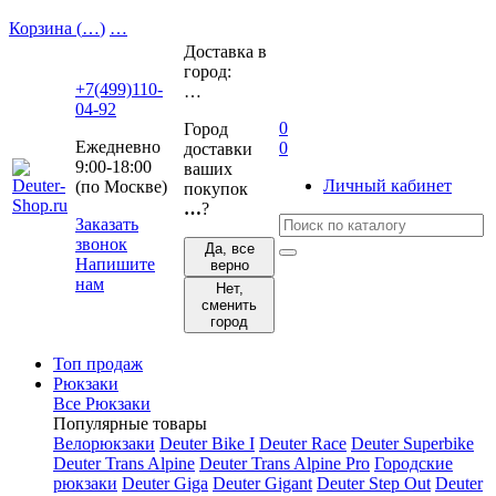
Корзина (
…
)
…
Доставка в
город:
+7(499)110-
…
04-92
0
Город
Ежедневно
0
доставки
9:00-18:00
ваших
Личный кабинет
(по Москве)
покупок
…
?
Заказать
звонок
Да, все
Напишите
верно
нам
Нет,
сменить
город
Топ продаж
Рюкзаки
Все Рюкзаки
Популярные товары
Велорюкзаки
Deuter Bike I
Deuter Race
Deuter Superbike
Deuter Trans Alpine
Deuter Trans Alpine Pro
Городские
рюкзаки
Deuter Giga
Deuter Gigant
Deuter Step Out
Deuter