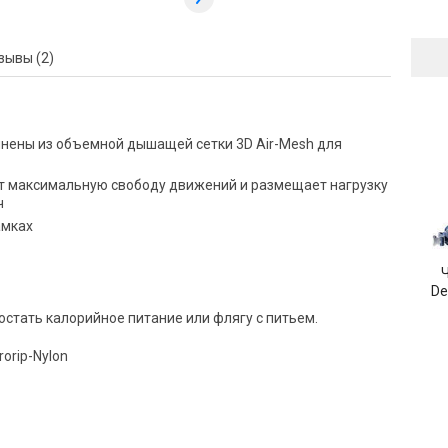
зывы (2)
нены из объемной дышащей сетки 3D Air-Mesh для
т максимальную свободу движений и размещает нагрузку
ч
амках
De
стать калорийное питание или флягу с питьем.
rorip-Nylon