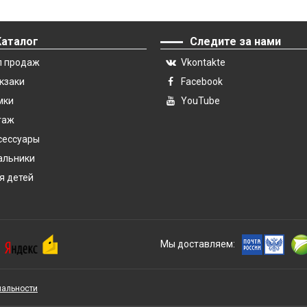
Каталог
Следите за нами
п продаж
Vkontakte
кзаки
Facebook
мки
YouTube
гаж
сессуары
альники
я детей
Мы доставляем:
иальности