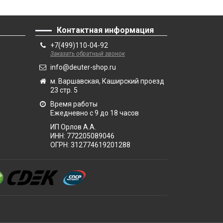
Контактная информация
+7(499)110-04-92
Заказать обратный звонок
info@deuter-shop.ru
м. Варшавская, Каширский проезд
23 стр. 5
Время работы
Ежедневно с 9 до 18 часов
ИП Орлов А.А.
ИНН:
772205089046
ОГРН:
312774619201288