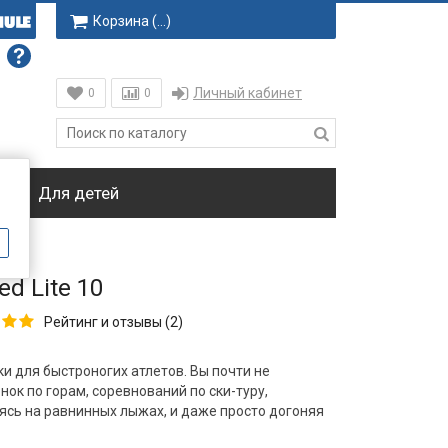
Корзина (
…
)
Личный кабинет
0
0
ки
Для детей
d Lite 10
Рейтинг и отзывы (2)
и для быстроногих атлетов. Вы почти не
нок по горам, соревнований по ски-туру,
сь на равнинных лыжах, и даже просто догоняя