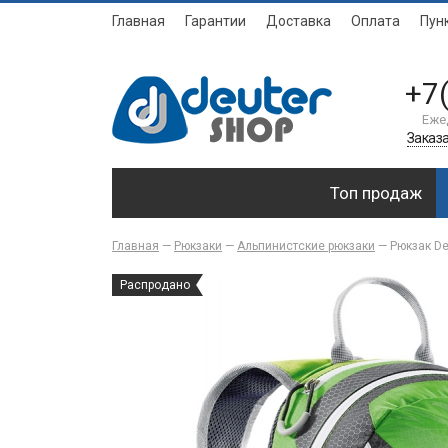
Главная
Гарантии
Доставка
Оплата
Пун
+7
Еже
Заказа
Топ продаж
Главная
—
Рюкзаки
—
Альпинистские рюкзаки
—
Рюкзак De
Распродано