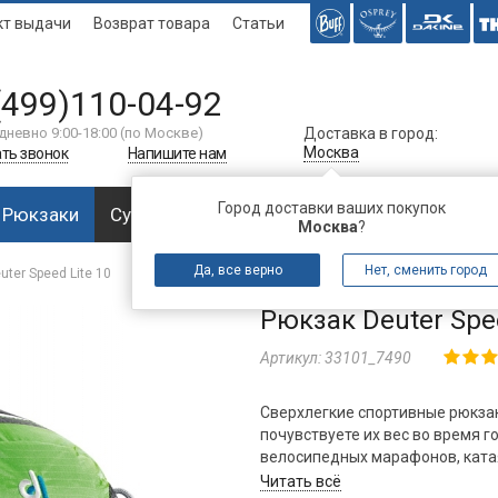
кт выдачи
Возврат товара
Статьи
(499)110-04-92
дневно 9:00-18:00 (по Москве)
Доставка в город:
Москва
ть звонок
Напишите нам
Город доставки ваших покупок
Рюкзаки
Сумки
Багаж
Аксессуары
Спальни
Москва
?
Да, все верно
Нет, сменить город
uter Speed Lite 10
Рюкзак Deuter Spee
Артикул:
33101_7490
Сверхлегкие спортивные рюкзак
почувствуете их вес во время го
велосипедных марафонов, катая
уходящий автобус.
Читать всё