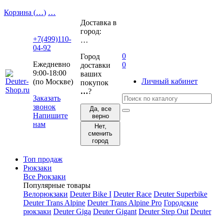
Корзина (
…
)
…
Доставка в
город:
+7(499)110-
…
04-92
0
Город
Ежедневно
0
доставки
9:00-18:00
ваших
Личный кабинет
(по Москве)
покупок
…
?
Заказать
звонок
Да, все
Напишите
верно
нам
Нет,
сменить
город
Топ продаж
Рюкзаки
Все Рюкзаки
Популярные товары
Велорюкзаки
Deuter Bike I
Deuter Race
Deuter Superbike
Deuter Trans Alpine
Deuter Trans Alpine Pro
Городские
рюкзаки
Deuter Giga
Deuter Gigant
Deuter Step Out
Deuter