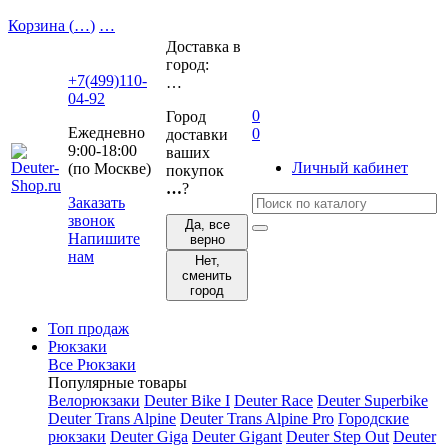
Корзина (
…
)
…
Доставка в
город:
+7(499)110-
…
04-92
0
Город
Ежедневно
0
доставки
9:00-18:00
ваших
Личный кабинет
(по Москве)
покупок
…
?
Заказать
звонок
Да, все
Напишите
верно
нам
Нет,
сменить
город
Топ продаж
Рюкзаки
Все Рюкзаки
Популярные товары
Велорюкзаки
Deuter Bike I
Deuter Race
Deuter Superbike
Deuter Trans Alpine
Deuter Trans Alpine Pro
Городские
рюкзаки
Deuter Giga
Deuter Gigant
Deuter Step Out
Deuter