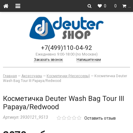
0
0
…
+7(499)110-04-92
Ежедневно 9:00-18:00 (по Москве)
Заказать звонок
Напишите нам
Главная
—
Аксессуары
—
Косметички (Несессеры)
—
Косметичка Deuter
Wash Bag Tour III Papaya/Redwood
Косметичка Deuter Wash Bag Tour III
Papaya/Redwood
Артикул:
3930121_9513
Оставить отзыв