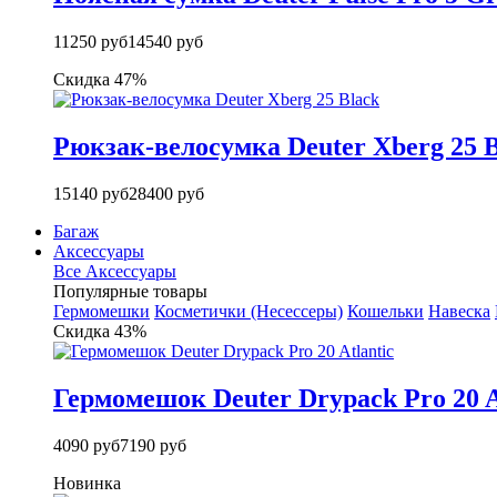
11250 руб
14540 руб
Скидка 47%
Рюкзак-велосумка Deuter Xberg 25 B
15140 руб
28400 руб
Багаж
Аксессуары
Все Аксессуары
Популярные товары
Гермомешки
Косметички (Несессеры)
Кошельки
Навеска
Скидка 43%
Гермомешок Deuter Drypack Pro 20 A
4090 руб
7190 руб
Новинка