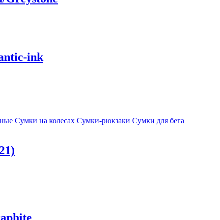
ntic-ink
сные
Сумки на колесах
Сумки-рюкзаки
Сумки для бега
21)
aphite