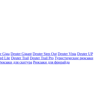
r Giga
Deuter Gigant
Deuter Step Out
Deuter Vista
Deuter UP
ed Lite
Deuter Trail
Deuter Trail Pro
Туристические рюкзаки
Рюкзаки для скитура
Рюкзаки для фрирайда