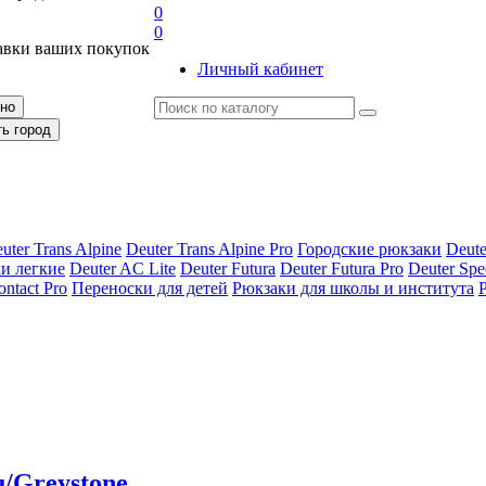
0
0
авки ваших покупок
Личный кабинет
рно
ть город
uter Trans Alpine
Deuter Trans Alpine Pro
Городские рюкзаки
Deute
и легкие
Deuter AС Lite
Deuter Futura
Deuter Futura Pro
Deuter Spe
ontact Pro
Переноски для детей
Рюкзаки для школы и института
u/Greystone