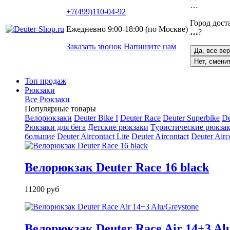
…
+7(499)110-04-92
Город дост
Ежедневно 9:00-18:00 (по Москве)
…
?
Заказать звонок
Напишите нам
Да, все ве
Нет, смени
Топ продаж
Рюкзаки
Все Рюкзаки
Популярные товары
Велорюкзаки
Deuter Bike I
Deuter Race
Deuter Superbike
De
Рюкзаки для бега
Детские рюкзаки
Туристические рюкзак
большие
Deuter Aircontact Lite
Deuter Aircontact
Deuter Airc
Велорюкзак Deuter Race 16 black
11200 руб
Велорюкзак Deuter Race Air 14+3 Al