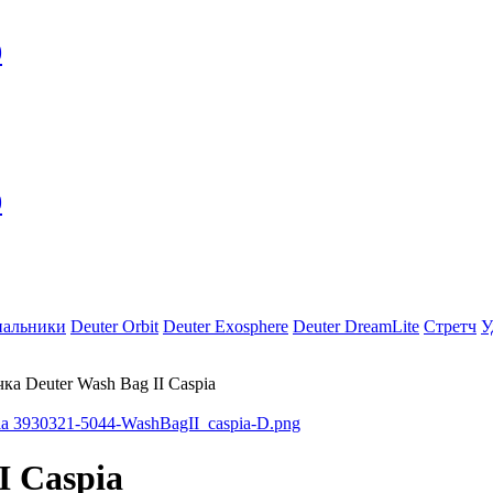
0
0
пальники
Deuter Orbit
Deuter Exosphere
Deuter DreamLite
Стретч
У
ка Deuter Wash Bag II Caspia
I Caspia