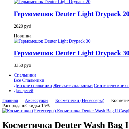
Гермомешок Deuter Light Drypack 2
2820 руб
Новинка
Гермомешок Deuter Light Drypack 3
3350 руб
Спальники
Все Спальники
Детские спальники
Женские спальники
Синтетические с
Для детей
Главная
—
Аксессуары
—
Косметички (Несессеры)
—
Косметич
Распродано
Скидка 15%
Косметичка Deuter Wash Bag I