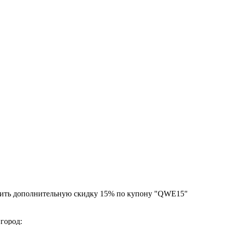
чить дополнительную скидку 15% по купону "QWE15"
 город: