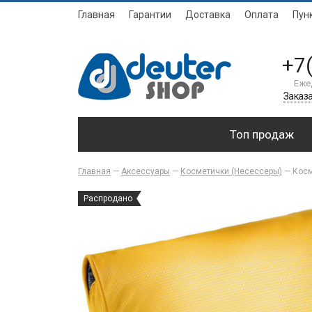
Главная
Гарантии
Доставка
Оплата
Пун
+7
Еже
Заказа
Топ продаж
Главная
—
Аксессуары
—
Косметички (Несессеры)
—
Косм
Распродано