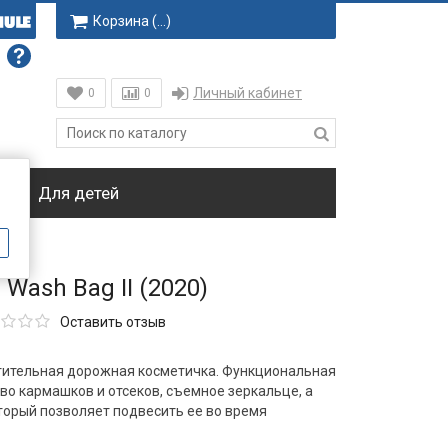
Корзина (
…
)
Личный кабинет
0
0
ки
Для детей
Wash Bag II (2020)
Оставить отзыв
естительная дорожная косметичка. Функциональная
о кармашков и отсеков, съемное зеркальце, а
торый позволяет подвесить ее во время
й доступ к содержимому. Хороший выбор для