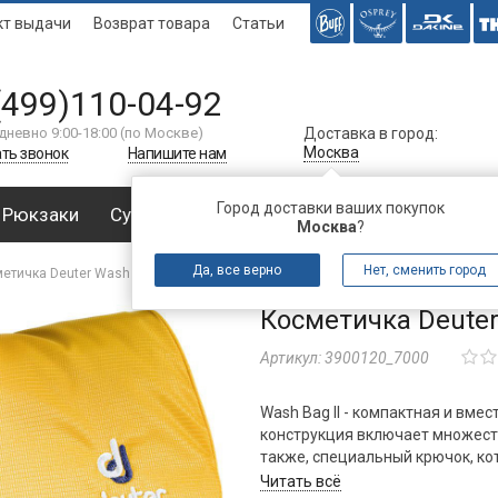
кт выдачи
Возврат товара
Статьи
(499)110-04-92
дневно 9:00-18:00 (по Москве)
Доставка в город:
Москва
ть звонок
Напишите нам
Город доставки ваших покупок
Рюкзаки
Сумки
Багаж
Аксессуары
Спальни
Москва
?
Да, все верно
Нет, сменить город
етичка Deuter Wash Bag II (2020)
Косметичка Deuter 
Артикул:
3900120_7000
Wash Bag II - компактная и вм
конструкция включает множеств
также, специальный крючок, ко
использования и иметь удобны
Читать всё