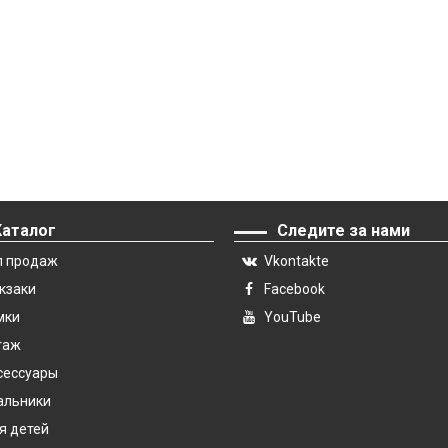
Каталог
Следите за нами
п продаж
Vkontakte
кзаки
Facebook
мки
YouTube
гаж
сессуары
альники
я детей