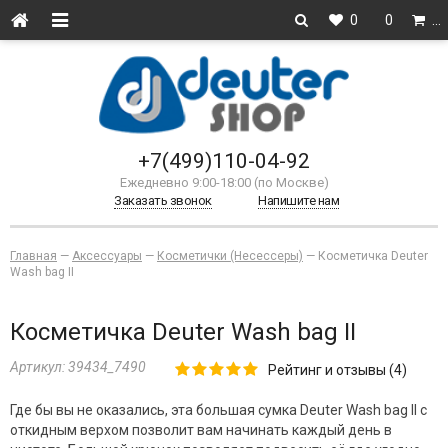
0
0
…
+7(499)110-04-92
Ежедневно 9:00-18:00 (по Москве)
Заказать звонок
Напишите нам
Главная
—
Аксессуары
—
Косметички (Несессеры)
—
Косметичка Deuter
Wash bag II
Косметичка Deuter Wash bag II
Артикул:
39434_7490
Рейтинг и отзывы (4)
Где бы вы не оказались, эта большая сумка Deuter Wash bag II с
откидным верхом позволит вам начинать каждый день в