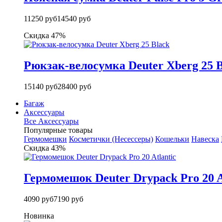
11250 руб
14540 руб
Скидка 47%
Рюкзак-велосумка Deuter Xberg 25 B
15140 руб
28400 руб
Багаж
Аксессуары
Все Аксессуары
Популярные товары
Гермомешки
Косметички (Несессеры)
Кошельки
Навеска
Скидка 43%
Гермомешок Deuter Drypack Pro 20 A
4090 руб
7190 руб
Новинка