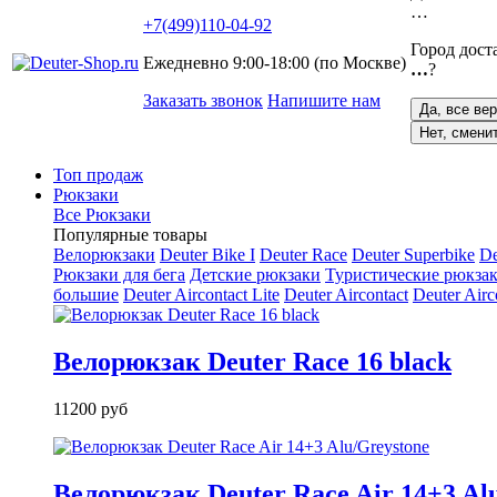
…
+7(499)110-04-92
Город дост
Ежедневно 9:00-18:00 (по Москве)
…
?
Заказать звонок
Напишите нам
Да, все ве
Нет, смени
Топ продаж
Рюкзаки
Все Рюкзаки
Популярные товары
Велорюкзаки
Deuter Bike I
Deuter Race
Deuter Superbike
De
Рюкзаки для бега
Детские рюкзаки
Туристические рюкзак
большие
Deuter Aircontact Lite
Deuter Aircontact
Deuter Airc
Велорюкзак Deuter Race 16 black
11200 руб
Велорюкзак Deuter Race Air 14+3 Al