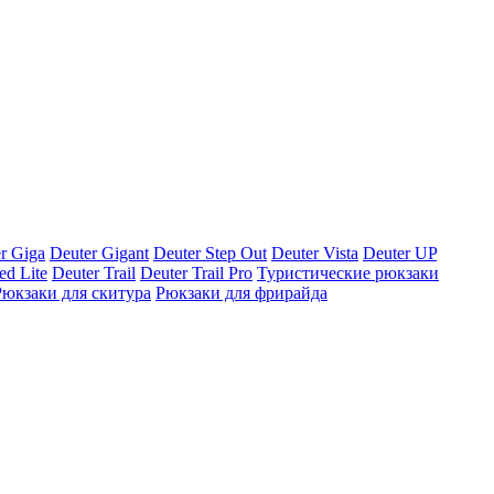
r Giga
Deuter Gigant
Deuter Step Out
Deuter Vista
Deuter UP
ed Lite
Deuter Trail
Deuter Trail Pro
Туристические рюкзаки
Рюкзаки для скитура
Рюкзаки для фрирайда