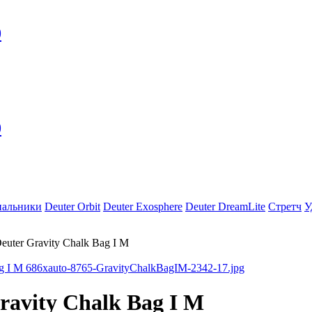
0
0
пальники
Deuter Orbit
Deuter Exosphere
Deuter DreamLite
Стретч
У
uter Gravity Chalk Bag I M
avity Chalk Bag I M