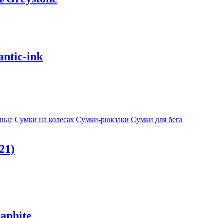
ntic-ink
сные
Сумки на колесах
Сумки-рюкзаки
Сумки для бега
21)
aphite