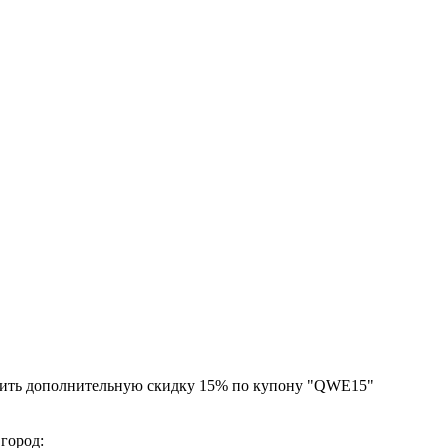
чить дополнительную скидку 15% по купону "QWE15"
 город: