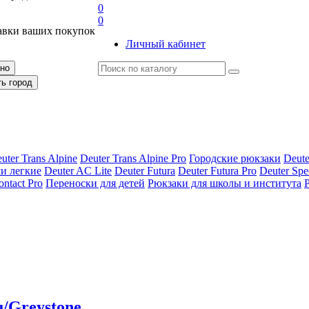
0
0
авки ваших покупок
Личный кабинет
рно
ть город
uter Trans Alpine
Deuter Trans Alpine Pro
Городские рюкзаки
Deute
и легкие
Deuter AС Lite
Deuter Futura
Deuter Futura Pro
Deuter Spe
ontact Pro
Переноски для детей
Рюкзаки для школы и института
u/Greystone