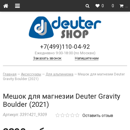
0
0
…
+7(499)110-04-92
Ежедневно 9:00-18:00 (по Москве)
Заказать звонок
Напишите нам
Главная
—
Аксессуары
—
Для альпинизма
—
Мешок для магнезии Deuter
Gravity Boulder (2021)
Мешок для магнезии Deuter Gravity
Boulder (2021)
Артикул:
3391421_9309
Оставить отзыв