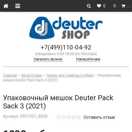
0
0
…
+7(499)110-04-92
Ежедневно 9:00-18:00 (по Москве)
Заказать звонок
Напишите нам
Главная
—
Аксессуары
—
Чехлы для одежды и обуви
—
Упаковочный
мешок Deuter Pack Sack 3 (2021)
Упаковочный мешок Deuter Pack
Sack 3 (2021)
Артикул:
3921021_8006
Оставить отзыв