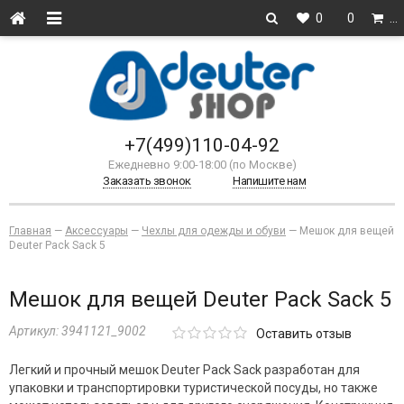
0
0
…
+7(499)110-04-92
Ежедневно 9:00-18:00 (по Москве)
Заказать звонок
Напишите нам
Главная
—
Аксессуары
—
Чехлы для одежды и обуви
—
Мешок для вещей
Deuter Pack Sack 5
Мешок для вещей Deuter Pack Sack 5
Артикул:
3941121_9002
Оставить отзыв
Легкий и прочный мешок Deuter Pack Sack разработан для
упаковки и транспортировки туристической посуды, но также