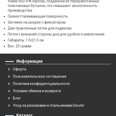
ткани 40D rPA Ripstop, созданной из переработанных
пластиковых бутылок, что повышает экологичность
производства.
Грязеотталкивающая поверхность.
Затяжке на шнурке с фиксатором.
Две практичные петли для подвески.
Петля с внешней стороны дна для удобного извлечения.
Габариты: 17х21,5 см
Вес: 25 грамм
Информация
Оферта
Пользовательское соглашение
Политика конфидентциальности
Условия обмена и возврата
Блог
Уход за рюкзаками и спальниками Deuter
Каталог