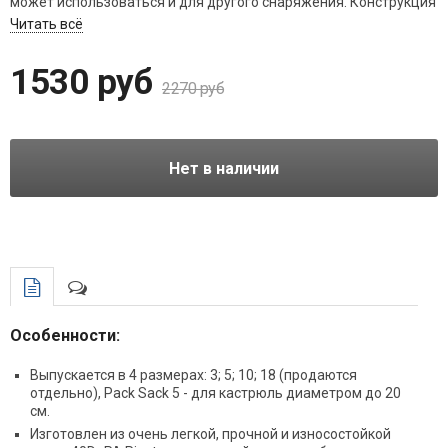
может использоваться и для другого снаряжения. Конструкция
с фиксирующейся затяжкой позволяет надежно упаковать
Читать всё
кастрюлю соответствующего диаметра с прочей посудой и
компактной горелкой.
1530 руб
2270 руб
Нет в наличии
Особенности:
Выпускается в 4 размерах: 3; 5; 10; 18 (продаются
отдельно), Pack Sack 5 - для кастрюль диаметром до 20
см.
Изготовлен из очень легкой, прочной и износостойкой