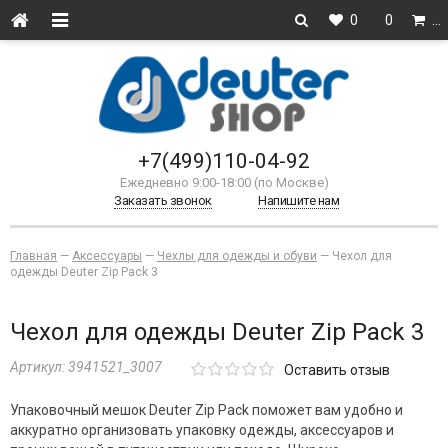
0
0
…
+7(499)110-04-92
Ежедневно 9:00-18:00 (по Москве)
Заказать звонок
Напишите нам
Главная
—
Аксессуары
—
Чехлы для одежды и обуви
—
Чехол для
одежды Deuter Zip Pack 3
Чехол для одежды Deuter Zip Pack 3
Артикул:
3941521_3007
Оставить отзыв
Упаковочный мешок Deuter Zip Pack поможет вам удобно и
аккуратно организовать упаковку одежды, аксессуаров и