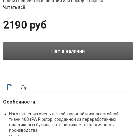
прочих вещей в путешествии или походе. Широко
открывающаяся молния создает удобный доступ внутрь.
Читать всё
Модель выпускается в трех различных размерах (продаются
отдельно).
2190 руб
Нет в наличии
Особенности:
Изготовлен из очень легкой, прочной и износостойкой
ткани 40D rPA Ripstop, созданной из переработанных
пластиковых бутылок, что повышает экологичность
производства.