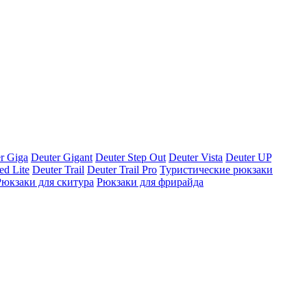
r Giga
Deuter Gigant
Deuter Step Out
Deuter Vista
Deuter UP
ed Lite
Deuter Trail
Deuter Trail Pro
Туристические рюкзаки
Рюкзаки для скитура
Рюкзаки для фрирайда