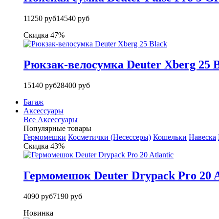
11250 руб
14540 руб
Скидка 47%
Рюкзак-велосумка Deuter Xberg 25 B
15140 руб
28400 руб
Багаж
Аксессуары
Все Аксессуары
Популярные товары
Гермомешки
Косметички (Несессеры)
Кошельки
Навеска
Скидка 43%
Гермомешок Deuter Drypack Pro 20 A
4090 руб
7190 руб
Новинка