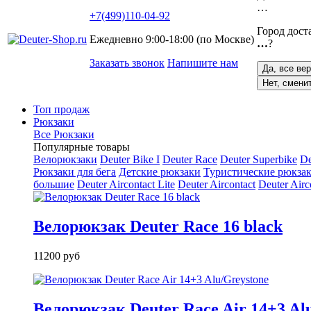
…
+7(499)110-04-92
Город дост
Ежедневно 9:00-18:00 (по Москве)
…
?
Заказать звонок
Напишите нам
Да, все ве
Нет, смени
Топ продаж
Рюкзаки
Все Рюкзаки
Популярные товары
Велорюкзаки
Deuter Bike I
Deuter Race
Deuter Superbike
De
Рюкзаки для бега
Детские рюкзаки
Туристические рюкзак
большие
Deuter Aircontact Lite
Deuter Aircontact
Deuter Airc
Велорюкзак Deuter Race 16 black
11200 руб
Велорюкзак Deuter Race Air 14+3 Al