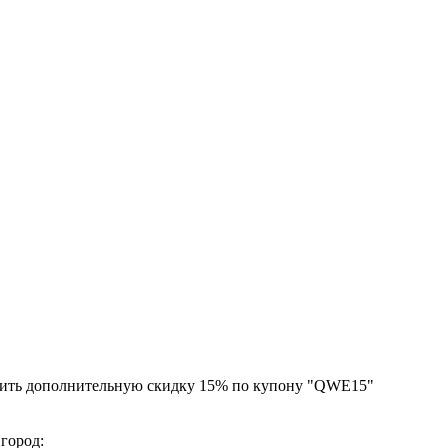
чить дополнительную скидку 15% по купону "QWE15"
 город: