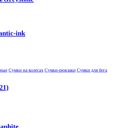
ntic-ink
сные
Сумки на колесах
Сумки-рюкзаки
Сумки для бега
21)
aphite