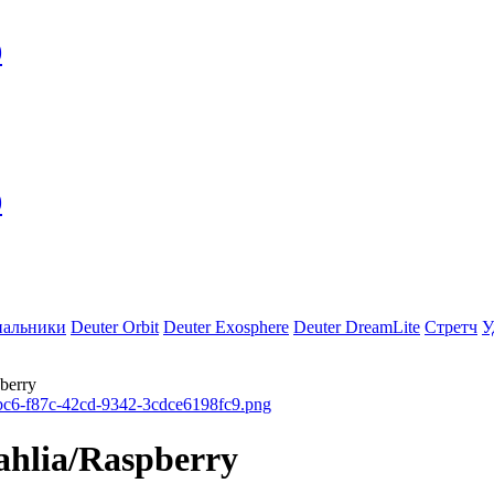
0
0
пальники
Deuter Orbit
Deuter Exosphere
Deuter DreamLite
Стретч
У
berry
ahlia/Raspberry