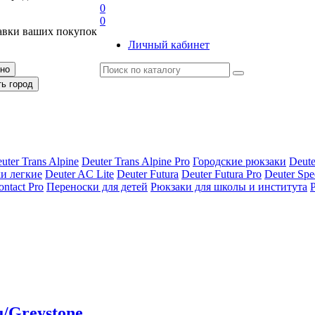
0
0
авки ваших покупок
Личный кабинет
рно
ть город
uter Trans Alpine
Deuter Trans Alpine Pro
Городские рюкзаки
Deute
и легкие
Deuter AС Lite
Deuter Futura
Deuter Futura Pro
Deuter Spe
ontact Pro
Переноски для детей
Рюкзаки для школы и института
u/Greystone