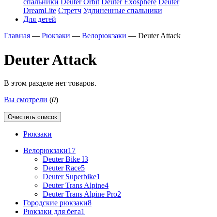
спальники
Deuter Orbit
Deuter Exosphere
Deuter
DreamLite
Стретч
Удлиненные спальники
Для детей
Главная
—
Рюкзаки
—
Велорюкзаки
—
Deuter Attack
Deuter Attack
В этом разделе нет товаров.
Вы смотрели
(
0
)
Очистить список
Рюкзаки
Велорюкзаки
17
Deuter Bike I
3
Deuter Race
5
Deuter Superbike
1
Deuter Trans Alpine
4
Deuter Trans Alpine Pro
2
Городские рюкзаки
8
Рюкзаки для бега
1