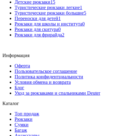
Детские рюкзаки
15
Туристические рюкзаки легкие
1
Туристические рюкзаки большие
5
Переноски для детей
1
Рюкзаки для школы и института
0
Рюкзаки для скитура
0
Рюкзаки для фрирайда
2
Информация
Оферта
Пользовательское соглашение
Политика конфидентциальности
Условия обмена и возврата
Блог
Уход за рюкзаками и спальниками Deuter
Каталог
Топ продаж
Рюкзаки
Сумки
Багаж
Аксессуары