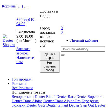
Корзина (
…
)
…
Доставка в
город:
+7(499)110-
…
04-92
0
Город
Ежедневно
0
доставки
9:00-18:00
ваших
Личный кабинет
(по Москве)
покупок
…
?
Заказать
звонок
Да, все
Напишите
верно
нам
Нет,
сменить
город
Топ продаж
Рюкзаки
Все Рюкзаки
Популярные товары
Велорюкзаки
Deuter Bike I
Deuter Race
Deuter Superbike
Deuter Trans Alpine
Deuter Trans Alpine Pro
Городские
рюкзаки
Deuter Giga
Deuter Gigant
Deuter Step Out
Deuter